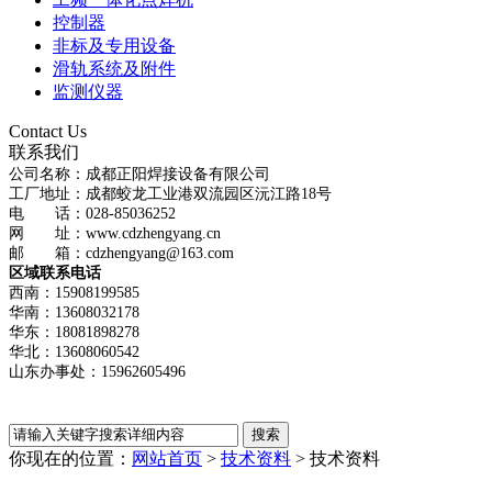
控制器
非标及专用设备
滑轨系统及附件
监测仪器
Contact Us
联系我们
公司名称：成都正阳焊接设备有限公司
工厂地址：成都蛟龙工业港双流园区沅江路18号
电 话：028-85036252
网 址：www.cdzhengyang.cn
邮 箱：cdzhengyang@163.com
区域联系电话
西南：15908199585
华南：13608032178
华东：18081898278
华北：13608060542
山东办事处：15962605496
你现在的位置：
网站首页
>
技术资料
>
技术资料