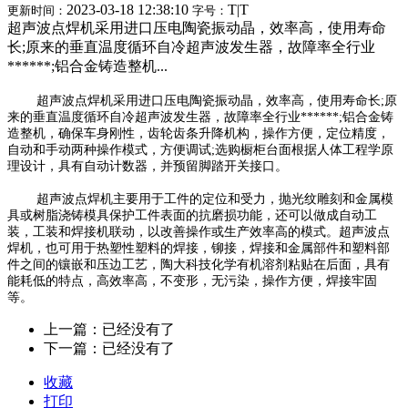
2023-03-18 12:38:10
T
|
T
更新时间：
字号：
超声波点焊机采用进口压电陶瓷振动晶，效率高，使用寿命
长;原来的垂直温度循环自冷超声波发生器，故障率全行业
******;铝合金铸造整机...
超声波点焊机采用进口压电陶瓷振动晶，效率高，使用寿命长;原
来的垂直温度循环自冷超声波发生器，故障率全行业******;铝合金铸
造整机，确保车身刚性，齿轮齿条升降机构，操作方便，定位精度，
自动和手动两种操作模式，方便调试;选购橱柜台面根据人体工程学原
理设计，具有自动计数器，并预留脚踏开关接口。
超声波点焊机主要用于工件的定位和受力，抛光纹雕刻和金属模
具或树脂浇铸模具保护工件表面的抗磨损功能，还可以做成自动工
装，工装和焊接机联动，以改善操作或生产效率高的模式。超声波点
焊机，也可用于热塑性塑料的焊接，铆接，焊接和金属部件和塑料部
件之间的镶嵌和压边工艺，陶大科技化学有机溶剂粘贴在后面，具有
能耗低的特点，高效率高，不变形，无污染，操作方便，焊接牢固
等。
上一篇：已经没有了
下一篇：已经没有了
收藏
打印