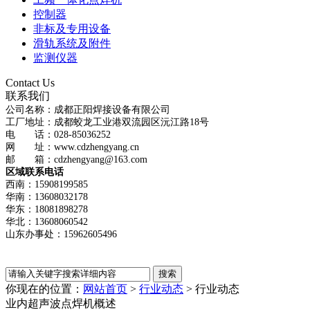
控制器
非标及专用设备
滑轨系统及附件
监测仪器
Contact Us
联系我们
公司名称：成都正阳焊接设备有限公司
工厂地址：成都蛟龙工业港双流园区沅江路18号
电 话：028-85036252
网 址：www.cdzhengyang.cn
邮 箱：cdzhengyang@163.com
区域联系电话
西南：15908199585
华南：13608032178
华东：18081898278
华北：13608060542
山东办事处：15962605496
你现在的位置：
网站首页
>
行业动态
>
行业动态
业内超声波点焊机概述