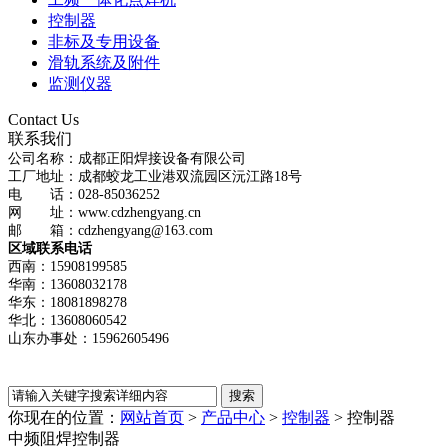
控制器
非标及专用设备
滑轨系统及附件
监测仪器
Contact Us
联系我们
公司名称：成都正阳焊接设备有限公司
工厂地址：成都蛟龙工业港双流园区沅江路18号
电 话：028-85036252
网 址：www.cdzhengyang.cn
邮 箱：cdzhengyang@163.com
区域联系电话
西南：15908199585
华南：13608032178
华东：18081898278
华北：13608060542
山东办事处：15962605496
你现在的位置：
网站首页
>
产品中心
>
控制器
>
控制器
中频阻焊控制器